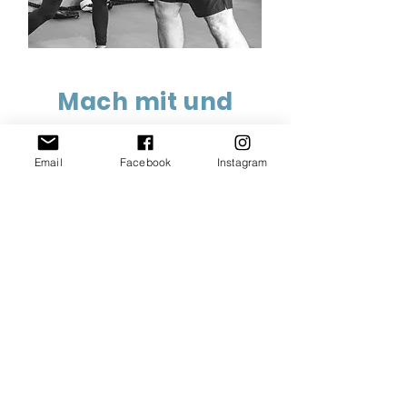
Mach mit und
entdecke deine
Email
Facebook
Instagram
Leidenschaft!
Melde dich an
Kontakt
Box in G-Town
Niklaus Wengistrasse 10 2540
Grenchen